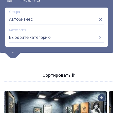
ФИЛЬТРЫ
Сфера
Автобизнес
Категория
Выберите категорию
Цена
от:
до:
Прибыль
Не выбрана
Сортировать ⇵
Окупаемость
Возраст